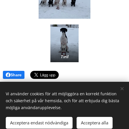
Tiril
Share
Vi använder cookies för att möjliggöra en korrekt funktion
och säkerhet på vår hemsida, och för att erbjuda dig bästa
möjliga användarupplevelse.
Acceptera endast nödvändiga
Acceptera alla
Skapad med
Webnode
Cookies